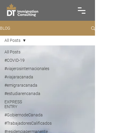
BLOG
All Posts
All Posts
#COVID-19
#viajerosinternacionales
#viajaracanada
#emigraracanada
#estudiarencanada
EXPRESS
ENTRY
#GobiernodeCanada
#TrabajadoresCalificados
#residenciapermanente